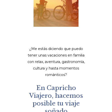
LVA
ALICAN
CICLOTURISMO
¿Me estás diciendo que puedo
tener unas vacaciones en familia
con relax, aventura, gastronomía,
cultura y hasta momentos
románticos?
En Capricho
Viajero, hacemos
posible tu viaje
soñado