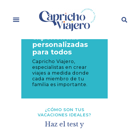
Imagina unas
vacaciones en
familia
con
experiencias
personalizadas
para todos
Capricho Viajero,
especialistas en crear
viajes a medida donde
cada miembro de tu
familia es importante.
¿CÓMO SON TUS
VACACIONES IDEALES?
Haz el test y